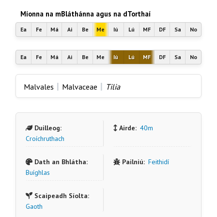
Míonna na mBláthánna agus na dTorthaí
Ea
Fe
Má
Ai
Be
Me
Iú
Lú
MF
DF
Sa
No
Ea
Fe
Má
Ai
Be
Me
Iú
Lú
MF
DF
Sa
No
|
|
Malvales
Malvaceae
Tilia
Duilleog:
Airde:
40m
Croíchruthach
Dath an Bhlátha:
Pailniú:
Feithidí
Buíghlas
Scaipeadh Síolta:
Gaoth