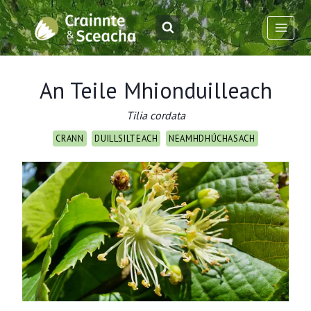
Skip
to
content
An Teile Mhionduilleach
Tilia cordata
CRANN
DUILLSILTEACH
NEAMHDHÚCHASACH