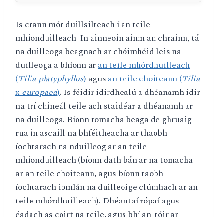
Is crann mór duillsilteach í an teile
mhionduilleach. In ainneoin ainm an chrainn, tá
na duilleoga beagnach ar chóimhéid leis na
duilleoga a bhíonn ar
an teile mhórdhuilleach
(
Tilia
platyphyllos
)
agus
an teile choiteann (
Tilia
x
europaea
)
. Is féidir idirdhealú a dhéanamh idir
na trí chineál teile ach staidéar a dhéanamh ar
na duilleoga. Bíonn tomacha beaga de ghruaig
rua in ascaill na bhféitheacha ar thaobh
íochtarach na nduilleog ar an teile
mhionduilleach (bíonn dath bán ar na tomacha
ar an teile choiteann, agus bíonn taobh
íochtarach iomlán na duilleoige clúmhach ar an
teile mhórdhuilleach). Dhéantaí rópaí agus
éadach as coirt na teile, agus bhí an-tóir ar