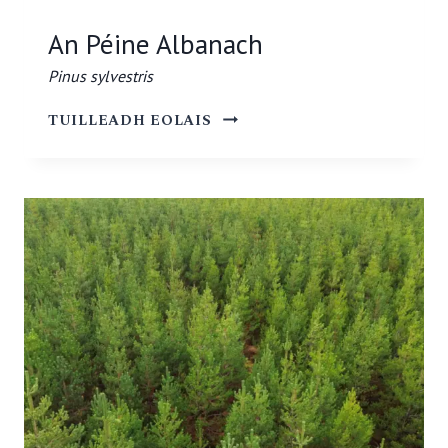
An Péine Albanach
Pinus sylvestris
AN
TUILLEADH EOLAIS
PÉINE
ALBANACH
PINUS
SYLVESTRIS