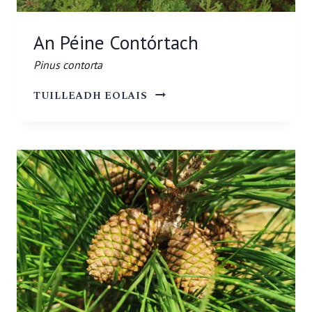
An Péine Contórtach
Pinus contorta
AN
TUILLEADH EOLAIS
PÉINE
CONTÓRTACH
PINUS
CONTORTA