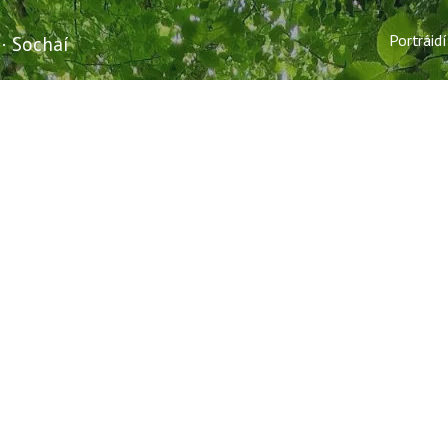
Portráidí
 · Sochaí