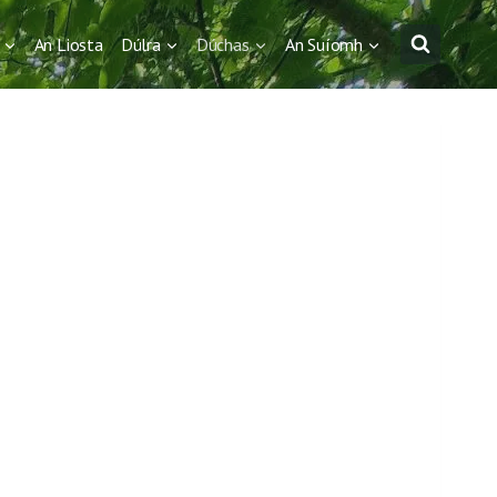
An Liosta
Dúlra
Dúchas
An Suíomh