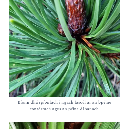
Bíonn dhá spíonlach i ngach fascúl ar an bpéine
contórtach agus an péine Albanach.