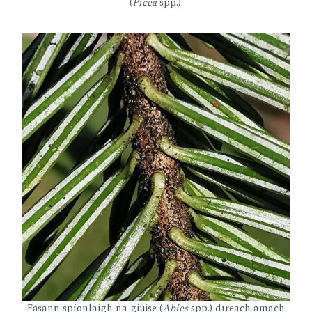
(
Picea
spp.).
Fásann spíonlaigh na giúise (
Abies
spp.) díreach amach