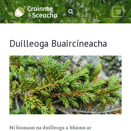
Skip
to
content
Duilleoga Buaircíneacha
Ní hionann na duilleoga a bhíonn ar