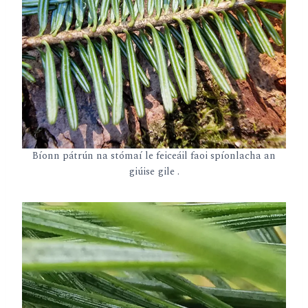
Bíonn pátrún na stómaí le feiceáil faoi spíonlacha an
giúise gile .