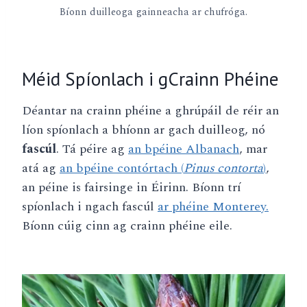
Bíonn duilleoga gainneacha ar chufróga.
Méid Spíonlach i gCrainn Phéine
Déantar na crainn phéine a ghrúpáil de réir an
líon spíonlach a bhíonn ar gach duilleog, nó
fascúl
. Tá péire ag
an bpéine Albanach
, mar
atá ag
an bpéine contórtach (
Pinus contorta
)
,
an péine is fairsinge in Éirinn. Bíonn trí
spíonlach i ngach fascúl
ar phéine Monterey.
Bíonn cúig cinn ag crainn phéine eile.