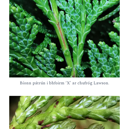
Bíonn pátrún i bhfoirm ‘X’ ar chufróg Lawson.