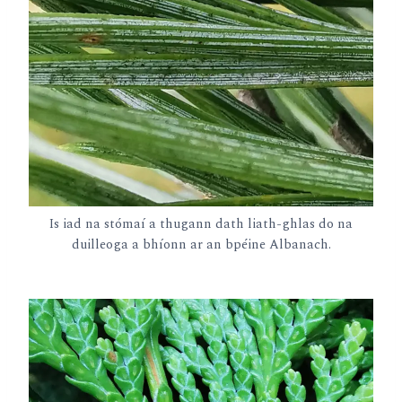
Is iad na stómaí a thugann dath liath-ghlas do na
duilleoga a bhíonn ar an bpéine Albanach.