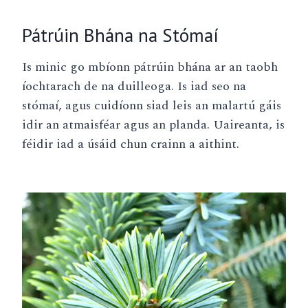
Pátrúin Bhána na Stómaí
Is minic go mbíonn pátrúin bhána ar an taobh
íochtarach de na duilleoga. Is iad seo na
stómaí, agus cuidíonn siad leis an malartú gáis
idir an atmaisféar agus an planda. Uaireanta, is
féidir iad a úsáid chun crainn a aithint.