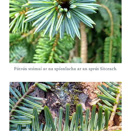
Pátrún stómaí ar na spíonlacha ar an sprús Sitceach.