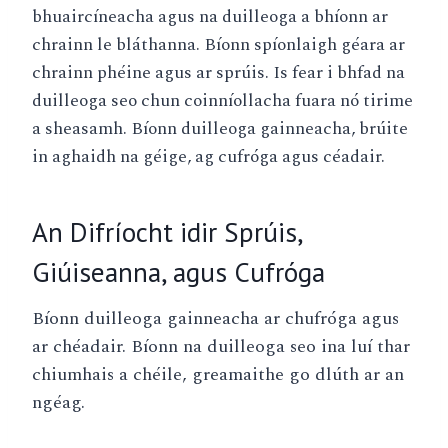
bhuaircíneacha agus na duilleoga a bhíonn ar
chrainn le bláthanna. Bíonn spíonlaigh géara ar
chrainn phéine agus ar sprúis. Is fear i bhfad na
duilleoga seo chun coinníollacha fuara nó tirime
a sheasamh. Bíonn duilleoga gainneacha, brúite
in aghaidh na géige, ag cufróga agus céadair.
An Difríocht idir Sprúis,
Giúiseanna, agus Cufróga
Bíonn duilleoga gainneacha ar chufróga agus
ar chéadair. Bíonn na duilleoga seo ina luí thar
chiumhais a chéile, greamaithe go dlúth ar an
ngéag.