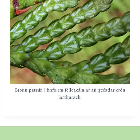
Bíonn pátrún i bhfoirm féileacáin ar an gcéadar crón
iartharach.