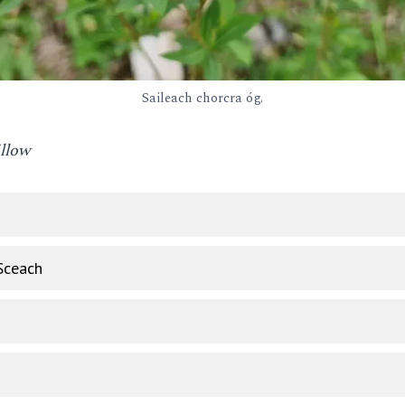
Saileach chorcra óg.
llow
 Sceach