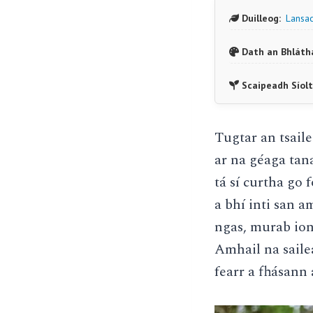
Duilleog:
Lansa
Dath an Bhláth
Scaipeadh Síolt
Tugtar an tsail
ar na géaga tan
tá sí curtha go
a bhí inti san a
ngas, murab ion
Amhail na sailea
fearr a fhásann 