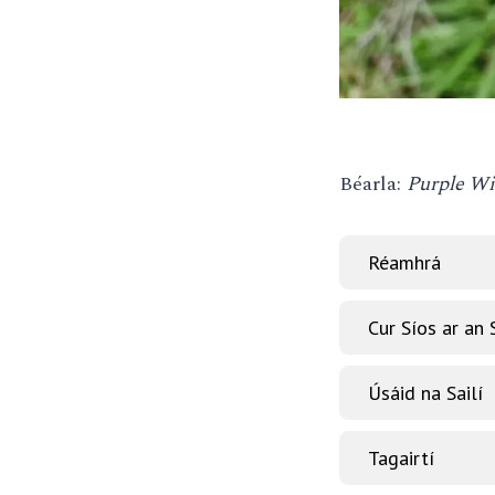
Béarla:
Purple Wi
Réamhrá
Cur Síos ar an
Úsáid na Sailí
Tagairtí