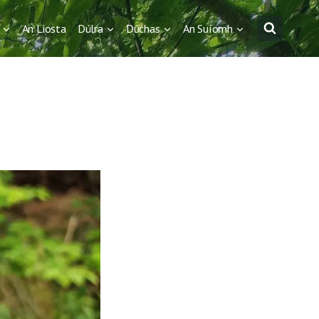
An Liosta
Dúlra
Dúchas
An Suíomh