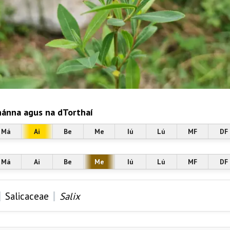
ánna agus na dTorthaí
Má
Ai
Be
Me
Iú
Lú
MF
DF
Má
Ai
Be
Me
Iú
Lú
MF
DF
|
|
Salicaceae
Salix