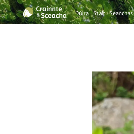
Skip
to
Dúlra · Stair · Seanchas
content