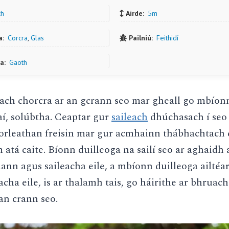
ch
Airde:
5m
a:
Corcra
,
Glas
Pailniú:
Feithidí
a:
Gaoth
each chorcra ar an gcrann seo mar gheall go mbíonn
aí, solúbtha. Ceaptar gur
saileach
dhúchasach í seo 
 forleathan freisin mar gur acmhainn thábhachtach
m atá caite. Bíonn duilleoga na sailí seo ar aghaidh 
ann agus saileacha eile, a mbíonn duilleoga ailtéa
cha eile, is ar thalamh tais, go háirithe ar bhruac
an crann seo.