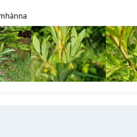
omhánna