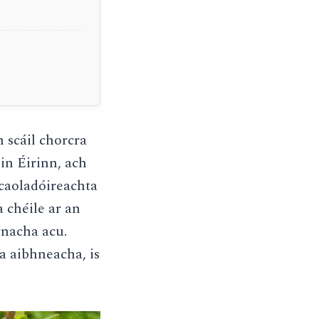
 scáil chorcra
in Éirinn, ach
 caoladóireachta
a chéile ar an
rnacha acu.
ha aibhneacha, is