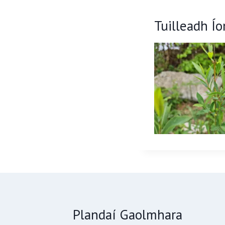
Tuilleadh Í
Plandaí Gaolmhara