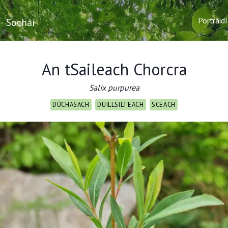
Portráidí
 · Sochaí
An tSaileach Chorcra
Salix purpurea
DÚCHASACH
DUILLSILTEACH
SCEACH