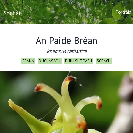
Portráidí
 · Sochaí
An Paide Bréan
Rhamnus cathartica
CRANN
DÚCHASACH
DUILLSILTEACH
SCEACH