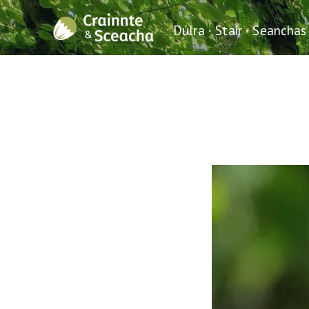
Skip
to
Dúlra · Stair · Seanchas
content