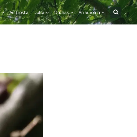
An Liosta
Dúlra
Dúchas
An Suíomh