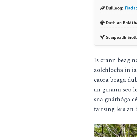
Duilleog:
Fiacla
Dath an Bhláth
Scaipeadh Síolt
Is crann beag n
aolchlocha in ia
caora beaga dub
an gcrann seo l
sna gnáthóga cé
fairsing leis an