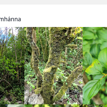
omhánna