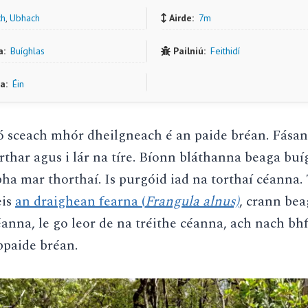
ch
,
Ubhach
Airde:
7m
a:
Buíghlas
Pailniú:
Feithidí
a:
Éin
ó sceach mhór dheilgneach é an paide bréan. Fásan
rthar agus i lár na tíre. Bíonn bláthanna beaga buí
ha mar thorthaí. Is purgóid iad na torthaí céanna. 
eis
an draighean fearna (
Frangula alnus)
, crann bea
anna, le go leor de na tréithe céanna, ach nach b
 bpaide bréan.