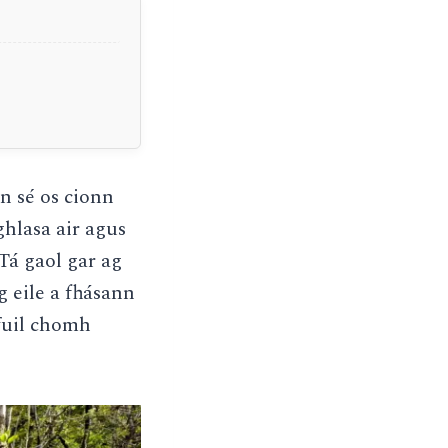
n sé os cionn
ghlasa air agus
Tá gaol gar ag
g eile a fhásann
hfuil chomh