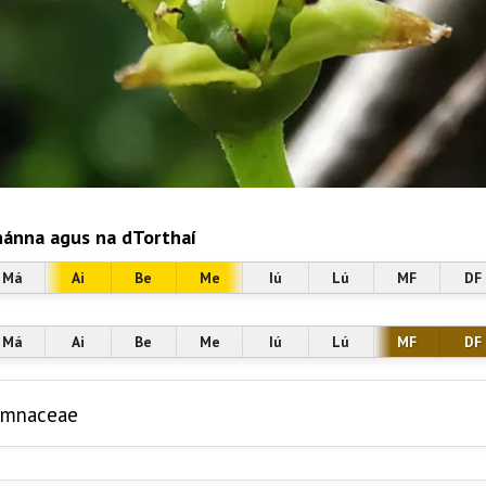
ánna agus na dTorthaí
Má
Ai
Be
Me
Iú
Lú
MF
DF
Má
Ai
Be
Me
Iú
Lú
MF
DF
amnaceae