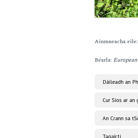
Ainmneacha eile
Béarla:
European 
Dáileadh an Ph
Cur Síos ar an
An Crann sa tS
Tagairtí