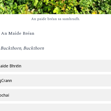
An paide bréan sa samhradh.
: An Maide Bréan
Buckthorn, Buckthorn
aide Bhréin
 gCrann
ochaí