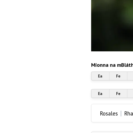
Míonna na mBláth
Ea
Fe
Ea
Fe
|
Rosales
Rh