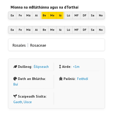
Míonna na mBláthánna agus na dTorthaí
Ea
Fe
Má
Ai
Be
Me
Iú
Lú
MF
DF
Sa
No
Ea
Fe
Má
Ai
Be
Me
Iú
Lú
MF
DF
Sa
No
|
Rosales
Rosaceae
Duilleog:
Éilipseach
Airde:
<1m
Dath an Bhlátha:
Pailniú:
Feithidí
Buí
Scaipeadh Síolta:
Gaoth
,
Uisce