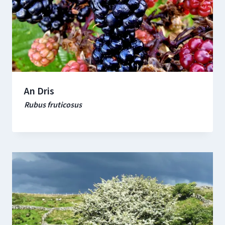
An Dris
Rubus fruticosus