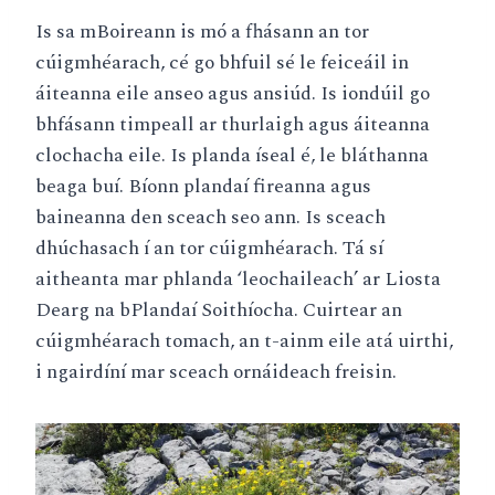
Is sa mBoireann is mó a fhásann an tor
cúigmhéarach, cé go bhfuil sé le feiceáil in
áiteanna eile anseo agus ansiúd. Is iondúil go
bhfásann timpeall ar thurlaigh agus áiteanna
clochacha eile. Is planda íseal é, le bláthanna
beaga buí. Bíonn plandaí fireanna agus
baineanna den sceach seo ann. Is sceach
dhúchasach í an tor cúigmhéarach. Tá sí
aitheanta mar phlanda ‘leochaileach’ ar Liosta
Dearg na bPlandaí Soithíocha. Cuirtear an
cúigmhéarach tomach, an t-ainm eile atá uirthi,
i ngairdíní mar sceach ornáideach freisin.