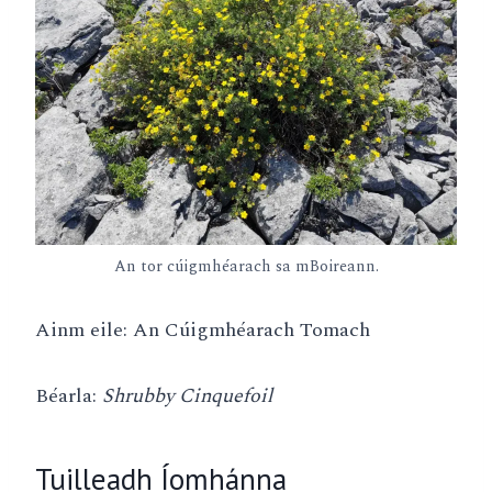
An tor cúigmhéarach sa mBoireann.
Ainm eile: An Cúigmhéarach Tomach
Béarla:
Shrubby Cinquefoil
Tuilleadh Íomhánna