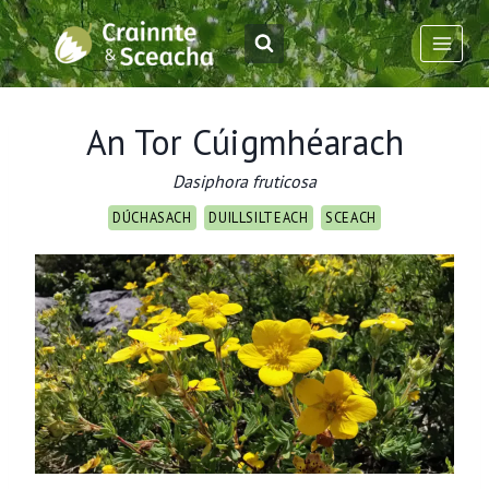
Skip
to
content
An Tor Cúigmhéarach
Dasiphora fruticosa
DÚCHASACH
DUILLSILTEACH
SCEACH