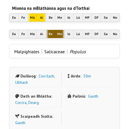
Míonna na mBláthánna agus na dTorthaí
Ea
Fe
Má
Ai
Be
Me
Iú
Lú
MF
DF
Sa
No
Ea
Fe
Má
Ai
Be
Me
Iú
Lú
MF
DF
Sa
No
|
|
Malpighiales
Salicaceae
Populus
Duilleog:
Ciorclach
,
Airde:
30m
Ubhach
Dath an Bhlátha:
Pailniú:
Gaoth
Corcra
,
Dearg
Scaipeadh Síolta:
Gaoth