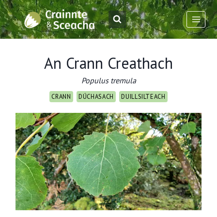
Skip
to
content
An Crann Creathach
Populus tremula
CRANN
DÚCHASACH
DUILLSILTEACH