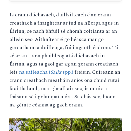
Is crann dúchasach, duillsilteach é an crann
creathach a fhaightear ar fud na hEorpa agus in
Éirinn, cé nach bhfuil sé chomh coitianta ar an
oileán seo. Aithnítear é go héasca mar go
gcreathann a duilleoga, fiú i ngaoth éadrom. Tá
sé ar an t-aon phoibleog atá dúchasach in
Éirinn, agus tá gaol gar ag an gcrann creathach
leis
na saileacha (
Salix
spp.)
freisin. Cuireann an
crann creathach meatháin aníos óna chuid rútaí
faoi thalamh; mar gheall air seo, is minic a
fhásann sé i gclampaí móra. Sa chás seo, bíonn
na géinte céanna ag gach crann.