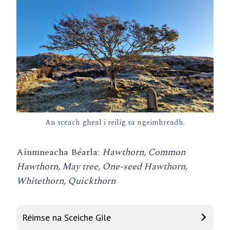
An sceach gheal i reilig sa ngeimhreadh.
Ainmneacha Béarla:
Hawthorn, Common
Hawthorn, May tree, One-seed Hawthorn,
Whitethorn, Quickthorn
Réimse na Sceiche Gile