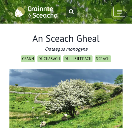
Skip
to
content
An Sceach Gheal
Crataegus monogyna
CRANN
DÚCHASACH
DUILLSILTEACH
SCEACH