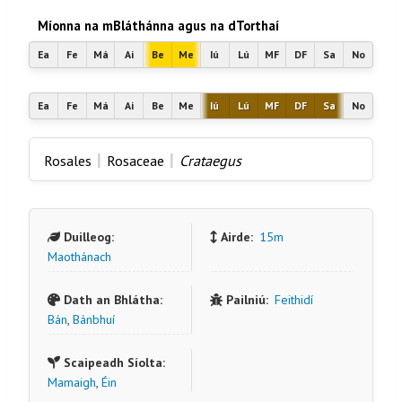
Míonna na mBláthánna agus na dTorthaí
Ea
Fe
Má
Ai
Be
Me
Iú
Lú
MF
DF
Sa
No
Ea
Fe
Má
Ai
Be
Me
Iú
Lú
MF
DF
Sa
No
|
|
Rosales
Rosaceae
Crataegus
Duilleog:
Airde:
15m
Maothánach
Dath an Bhlátha:
Pailniú:
Feithidí
Bán
,
Bánbhuí
Scaipeadh Síolta:
Mamaigh
,
Éin