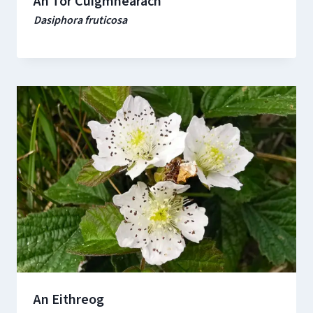
An Tor Cúigmhéarach
Dasiphora fruticosa
An Eithreog