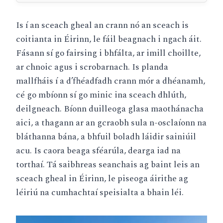
Is í an sceach gheal an crann nó an sceach is
coitianta in Éirinn, le fáil beagnach i ngach áit.
Fásann sí go fairsing i bhfálta, ar imill choillte,
ar chnoic agus i scrobarnach. Is planda
mallfháis í a d’fhéadfadh crann mór a dhéanamh,
cé go mbíonn sí go minic ina sceach dhlúth,
deilgneach. Bíonn duilleoga glasa maothánacha
aici, a thagann ar an gcraobh sula n-osclaíonn na
bláthanna bána, a bhfuil boladh láidir sainiúil
acu. Is caora beaga sféarúla, dearga iad na
torthaí. Tá saibhreas seanchais ag baint leis an
sceach gheal in Éirinn, le piseoga áirithe ag
léiriú na cumhachtaí speisialta a bhain léi.