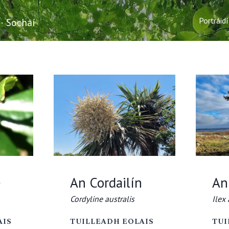
Portráidí
 · Sochaí
e
An Cordailín
An
Cordyline australis
Ilex
AN
AN
AIS
TUILLEADH EOLAIS
TUI