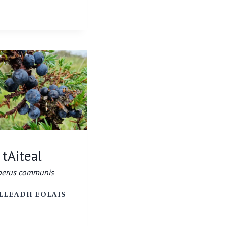
CUILEANN
ILEX
AQUIFOLIUM
 tAiteal
perus communis
AN
LLEADH EOLAIS
TAITEAL
JUNIPERUS