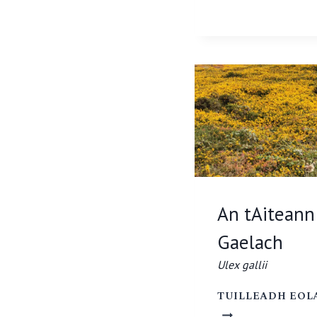
An tAiteann
Gaelach
Ulex gallii
TUILLEADH EOL