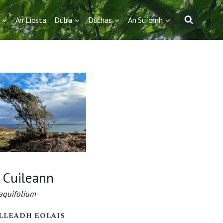
An Liosta
Dúlra
Dúchas
An Suíomh
 Cuileann
 aquifolium
AN
LLEADH EOLAIS