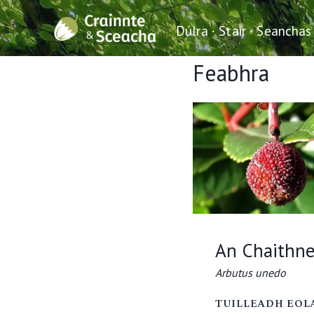
Skip
to
Dúlra · Stair · Seanchas
content
Feabhra
An Chaithn
Arbutus unedo
TUILLEADH EOL