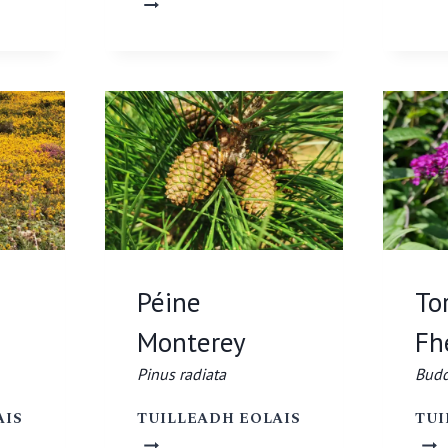
EXCELSIOR
ALBANACH
PINUS
SYLVESTRIS
Péine
To
Monterey
Fh
Pinus radiata
Budd
AN
PÉINE
AIS
TUILLEADH EOLAIS
TUI
TAITEANN
MONTEREY