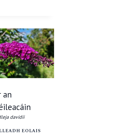
COMMUNIS
r an
éileacáin
leja davidii
TOR
LLEADH EOLAIS
AN