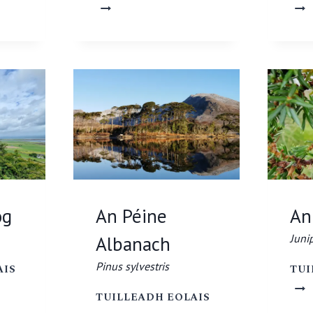
CHAITHNE
CORDAILÍN
ARBUTUS
CORDYLINE
UNEDO
AUSTRALIS
og
An Péine
An
Juni
Albanach
AN
Pinus sylvestris
AIS
TUI
FHUINSEOG
AN
TUILLEADH EOLAIS
FRAXINUS
PÉINE