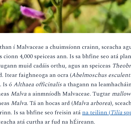
athan í Malvaceae a chuimsíonn crainn, sceacha ag
s cionn 4,000 speiceas ann. Is sa bhfine seo atá pla
dtugann muid cadáis orthu, agus an speiceas
Theob
. Itear faighneoga an ocra (
Abelmoschus
esculent
. Is ó
Althaea officinalis
a thagann na leamhacháin 
ineas
Malva
a ainmníodh Malvaceae. Tugtar
mallow
neas
Malva
. Tá an hocas ard (
Malva
arborea
), sceac
inn. Is sa bhfine seo freisin atá
na teilinn (
Tilia
spp
teacha atá curtha ar fud na hÉireann.