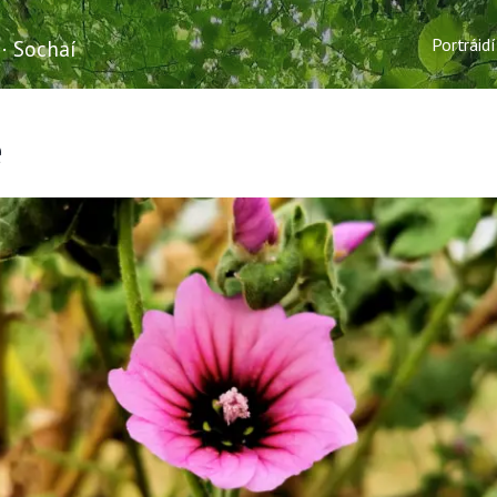
Portráidí
 · Sochaí
e