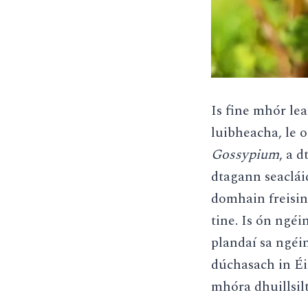
Is fine mhór le
luibheacha, le o
Gossypium
, a 
dtagann seacláid
domhain freisin
tine. Is ón ngé
plandaí sa ngéi
dúchasach in Éir
mhóra dhuillsil