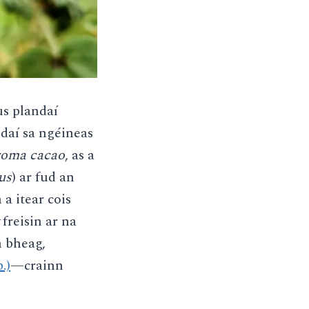
us plandaí
ndaí sa ngéineas
roma
cacao
, as a
us
) ar fud an
a itear cois
freisin ar na
h bheag,
.)
—crainn