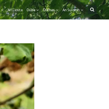
An Liosta
Dúlra
Dúchas
An Suíomh