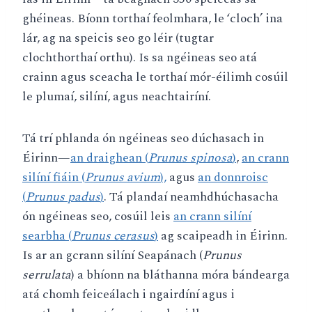
ghéineas. Bíonn torthaí feolmhara, le ‘cloch’ ina
lár, ag na speicis seo go léir (tugtar
clochthorthaí orthu). Is sa ngéineas seo atá
crainn agus sceacha le torthaí mór-éilimh cosúil
le plumaí, silíní, agus neachtairíní.
Tá trí phlanda ón ngéineas seo dúchasach in
Éirinn—
an draighean (
Prunus spinosa
)
,
an crann
silíní fiáin (
Prunus avium
),
agus
an donnroisc
(
Prunus padus
)
. Tá plandaí neamhdhúchasacha
ón ngéineas seo, cosúil leis
an crann silíní
searbha (
Prunus cerasus
)
ag scaipeadh in Éirinn.
Is ar an gcrann silíní Seapánach (
Prunus
serrulata
) a bhíonn na bláthanna móra bándearga
atá chomh feiceálach i ngairdíní agus i