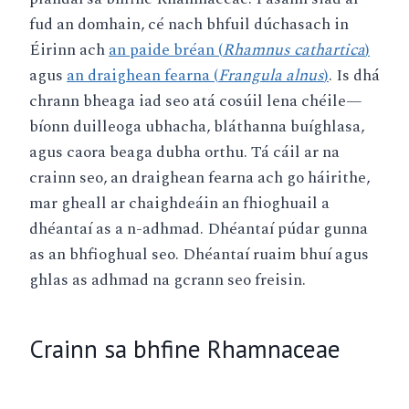
fud an domhain, cé nach bhfuil dúchasach in
Éirinn ach
an paide bréan (
Rhamnus
cathartica
)
agus
an draighean fearna (
Frangula
alnus
)
. Is dhá
chrann bheaga iad seo atá cosúil lena chéile—
bíonn duilleoga ubhacha, bláthanna buíghlasa,
agus caora beaga dubha orthu. Tá cáil ar na
crainn seo, an draighean fearna ach go háirithe,
mar gheall ar chaighdeáin an fhioghuail a
dhéantaí as a n-adhmad. Dhéantaí púdar gunna
as an bhfioghual seo. Dhéantaí ruaim bhuí agus
ghlas as adhmad na gcrann seo freisin.
Crainn sa bhfine Rhamnaceae
A