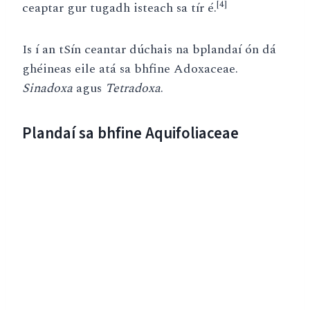
[4]
ceaptar gur tugadh isteach sa tír é.
Is í an tSín ceantar dúchais na bplandaí ón dá
ghéineas eile atá sa bhfine Adoxaceae.
Sinadoxa
agus
Tetradoxa
.
Plandaí sa bhfine Aquifoliaceae
A
n
C
u
i
l
e
a
n