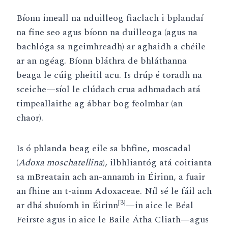
Bíonn imeall na nduilleog fiaclach i bplandaí
na fine seo agus bíonn na duilleoga (agus na
bachlóga sa ngeimhreadh) ar aghaidh a chéile
ar an ngéag. Bíonn bláthra de bhláthanna
beaga le cúig pheitil acu. Is drúp é toradh na
sceiche—síol le clúdach crua adhmadach atá
timpeallaithe ag ábhar bog feolmhar (an
chaor).
Is ó phlanda beag eile sa bhfine, moscadal
(
Adoxa moschatellina
), ilbhliantóg atá coitianta
sa mBreatain ach an-annamh in Éirinn, a fuair
an fhine an t-ainm Adoxaceae. Níl sé le fáil ach
[3]
ar dhá shuíomh in Éirinn
—in aice le Béal
Feirste agus in aice le Baile Átha Cliath—agus