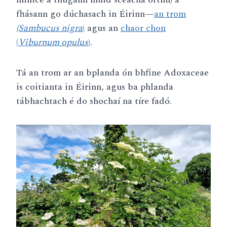
fhásann go dúchasach in Éirinn—
an trom
(Sambucus nigra
)
agus an
chaor chon
(
Viburnum opulus
)
.
Tá an trom ar an bplanda ón bhfine Adoxaceae
is coitianta in Éirinn, agus ba phlanda
tábhachtach é do shochaí na tíre fadó.