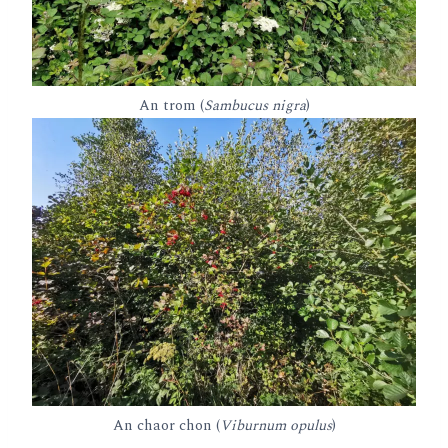
An trom (
Sambucus nigra
)
An chaor chon (
Viburnum opulus
)