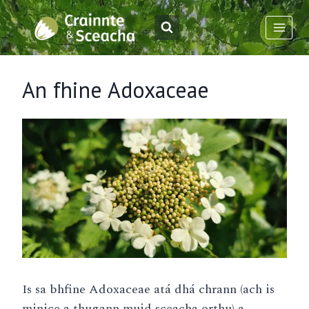
Skip
to
content
An fhine Adoxaceae
Is sa bhfine Adoxaceae atá dhá chrann (ach is
minice a thugann muid sceacha orthu) a